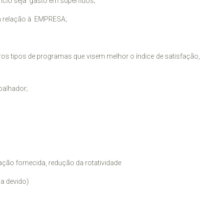
ficio seja gasto em supérfluos;
em relação à EMPRESA;
s tipos de programas que visem melhor o índice de satisfação,
balhador;
ação fornecida, redução da rotatividade
a devido)