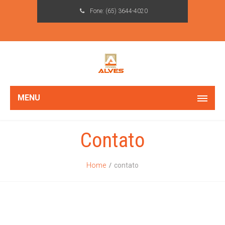
Fone:
(65) 3644-4020
MENU
Contato
Home
contato