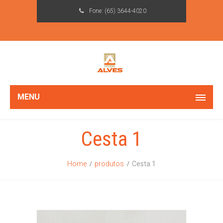
Fone:
(65) 3644-4020
MENU
Cesta 1
Home
produtos
Cesta 1